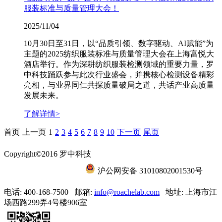
服装标准与质量管理大会！
2025/11/04
10月30日至31日，以“品质引领、数字驱动、AI赋能”为
主题的2025纺织服装标准与质量管理大会在上海富悦大
酒店举行。作为深耕纺织服装检测领域的重要力量，罗
中科技踊跃参与此次行业盛会，并携核心检测设备精彩
亮相，与业界同仁共探质量破局之道，共话产业高质量
发展未来。
了解详情>
首页
上一页
1
2
3
4
5
6
7
8
9
10
下一页
尾页
Copyright©2016 罗中科技
沪ICP备15056788号-6
沪公网安备 31010802001530号
电话: 400-168-7500
邮箱:
info@roachelab.com‍
地址: 上海市江
场西路299弄4号楼906室