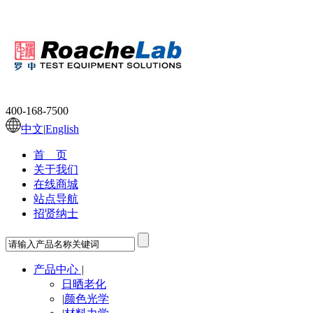
400-168-7500
中文
|
English
首 页
关于我们
在线商城
站点导航
招贤纳士
产品中心
|
日晒老化
|
颜色光学