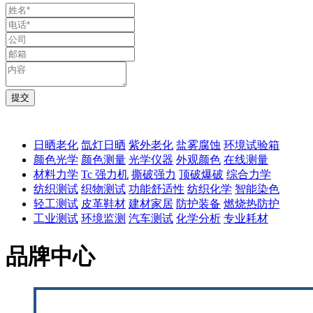
日晒老化
氙灯日晒
紫外老化
盐雾腐蚀
环境试验箱
颜色光学
颜色测量
光学仪器
外观颜色
在线测量
材料力学
Tc 强力机
撕破强力
顶破爆破
综合力学
纺织测试
织物测试
功能舒适性
纺织化学
智能染色
轻工测试
皮革鞋材
建材家居
防护装备
燃烧热防护
工业测试
环境监测
汽车测试
化学分析
专业耗材
品牌中心