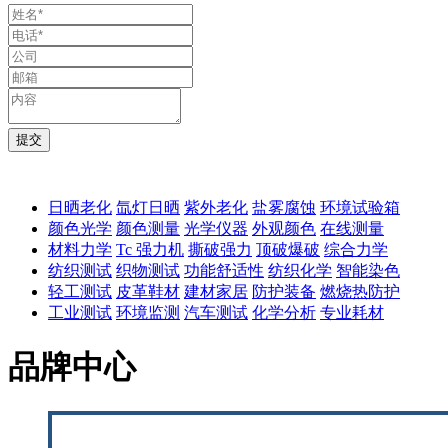
日晒老化
氙灯日晒
紫外老化
盐雾腐蚀
环境试验箱
颜色光学
颜色测量
光学仪器
外观颜色
在线测量
材料力学
Tc 强力机
撕破强力
顶破爆破
综合力学
纺织测试
织物测试
功能舒适性
纺织化学
智能染色
轻工测试
皮革鞋材
建材家居
防护装备
燃烧热防护
工业测试
环境监测
汽车测试
化学分析
专业耗材
品牌中心