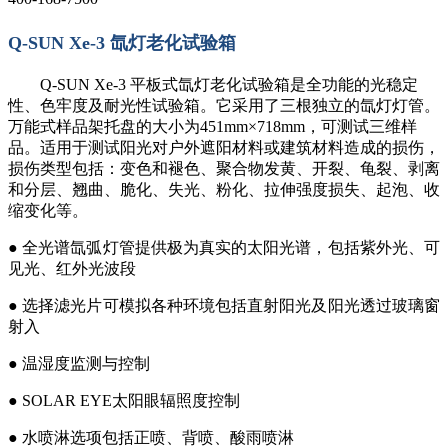
Q-SUN Xe-3 氙灯老化
试验箱
Q-SUN Xe-3
平板式氙灯
老化
试验箱是全功能的光稳定
性、色牢度及耐光性试验箱。它采用了三根独立的氙灯灯管。
万能式样品架托盘的大小为451mm×718mm
，可测试三维样
品。适用于测试阳光对户外遮阳材料或建筑材料造成的损伤，
损伤类型包括：变色和褪色、聚合物发黄、开裂、龟裂、剥离
和分层、
翘曲
、
脆化、失光、粉化、拉伸强度损失、起泡、收
缩变化等。
● 全光谱氙弧灯管提供极为真实的太阳光谱，包括紫外光、可
见光、红外光波段
●
选择滤光片可模拟各种环境包括直射阳光及阳光透过玻璃窗
射入
●
温湿度监测与控制
●
SOLAR EYE
太阳眼辐照度控制
●
水喷淋选项包括正喷、背喷、酸雨喷淋