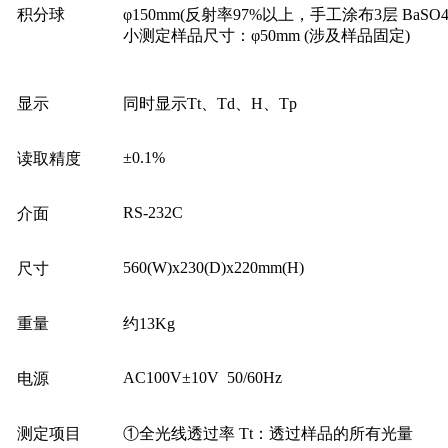
积分球
φ150mm(反射率97%以上
，
手工涂布3层 BaSO4
小测定样品尺寸：
φ50mm (涉及
样品
固定)
显示
同时显示Tt
、Td、H、Tp
±0.1%
读取精度
RS-232C
介面
560(W)x230(D)x220mm(H)
尺寸
重量
约13Kg
AC100V±10V
50/60Hz
电源
测定项目
①全光线透过率 Tt：透过样品的所有光量