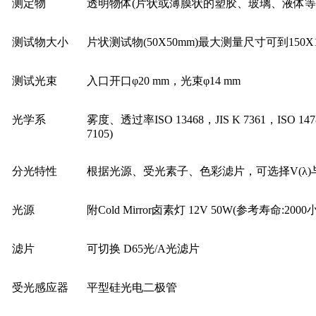
测定物
透明物体(
片状或薄膜状的塑胶、玻璃、
液体等
测试物大小
片
状测试物(50X50mm)最大测量尺寸可到150X1
测试光束
入口开口φ20 mm
，
光束φ14 mm
光学系
雾度、
透过率ISO 13468
，JIS K 7361，
ISO 14
7105)
分光特性
根据光源、受光素子、色彩滤片，
可选择V(
λ
)
光源
附Cold Mirror卤素灯 12V 50W(参考寿命:2000
滤片
可切换 D65光/A光滤片
受光感应器
平型硅光电二极管