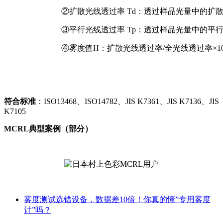
②扩散光线透过率 Td：透过样品光量中的扩
③平行光线透过率 Tp：透过样品光量中的平
④雾度值H：扩散光线透过率/全光线透过率×
1
符合标准
：ISO13468、ISO14782、JIS K7361、JIS K7136、JIS
K7105
MCRL典型案例（部分）
雾度测试选错设备，数据差10倍！你真的懂”专用雾度
计”吗？