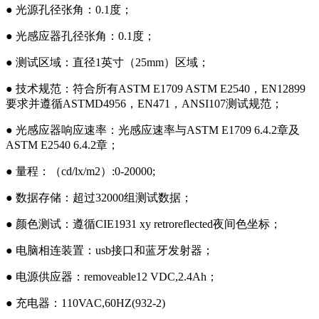
●
光源孔径张角：0.1
度；
●
光感应器孔径张角：0.1
度；
●
测试区域：直径1
英寸（25mm）区域；
●
技术规范：符合所有ASTM E1709 ASTM E2540
，EN12899
要求并遵循ASTMD4956，EN471，ANSI107测试规范；
●
光感应器响应速率：光感应速率与ASTM E1709 6.4.2
章及
ASTM E2540 6.4.2章；
●
量程：（cd/lx/m2
）:0-20000;
●
数据存储：超过32000
组测试数据；
●
颜色测试：遵循CIE1931 xy retroreflected
夜间色坐标；
●
电脑相连装置：usb
接口和蓝牙发射器；
●
电源供应器：removeable12 VDC,2.4Ah
；
● 充电器：110VAC,60HZ(932-2)