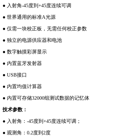
●
入射角-45
度到+45度连续可调
●
世界通用的标准A
光源
●
仅需一块校正板，无需任何校正参数
●
独立的电源供应器和电池
●
数字触摸彩屏显示
●
内置蓝牙发射器
●
USB
接口
●
内置均值计算器
●
内置可存储32000
组测试数据的记忆体
技术参数：
●
入射角：-45
度到+45度连续可调；
●
观测角：0.2
度到2度