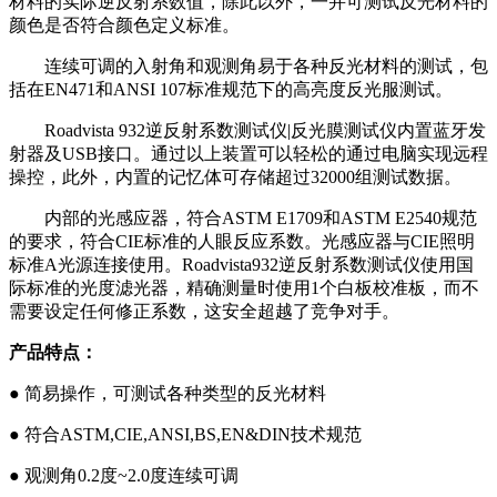
材料的实际逆反射系数值，除此以外，一并可测试反光材料的
颜色是否符合颜色定义标准。
连续可调的入射角和观测角易于各种反光材料的测试，包
括在EN471
和ANSI 107标准规范下的高亮度反光服测试。
Roadvista 932
逆反射系数测试仪|反光膜测试仪内置蓝牙发
射器及USB接口。通过以上装置可以轻松的通过电脑实现远程
操控，此外，内置的记忆体可存储超过32000组测试数据。
内部的光感应器，符合ASTM E1709
和ASTM E2540规范
的要求，符合CIE标准的人眼反应系数。光感应器与CIE照明
标准A光源连接使用。Roadvista932逆反射系数测试仪使用国
际标准的光度滤光器，精确测量时使用1个白板校准板，而不
需要设定任何修正系数，这安全超越了竞争对手。
产品特点：
●
简易操作，可测试各种类型的反光材料
●
符合ASTM,CIE,ANSI,BS,EN&DIN
技术规范
●
观测角0.2
度~2.0度连续可调