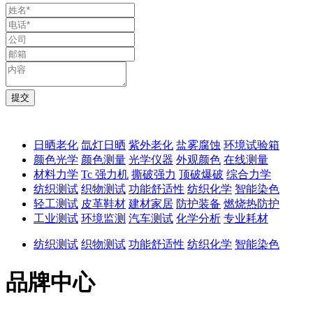
日晒老化
氙灯日晒
紫外老化
盐雾腐蚀
环境试验箱
颜色光学
颜色测量
光学仪器
外观颜色
在线测量
材料力学
Tc 强力机
撕破强力
顶破爆破
综合力学
纺织测试
织物测试
功能舒适性
纺织化学
智能染色
轻工测试
皮革鞋材
建材家居
防护装备
燃烧热防护
工业测试
环境监测
汽车测试
化学分析
专业耗材
纺织测试
织物测试
功能舒适性
纺织化学
智能染色
品牌中心