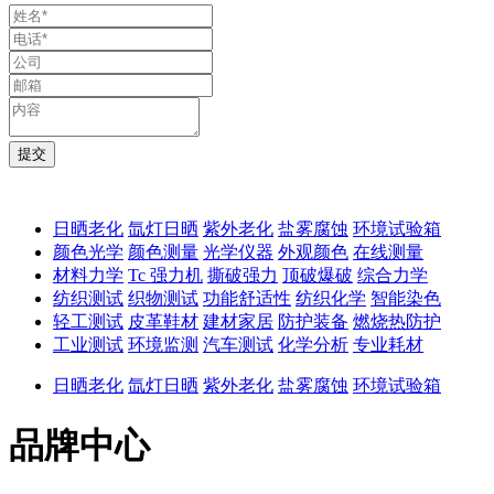
日晒老化
氙灯日晒
紫外老化
盐雾腐蚀
环境试验箱
颜色光学
颜色测量
光学仪器
外观颜色
在线测量
材料力学
Tc 强力机
撕破强力
顶破爆破
综合力学
纺织测试
织物测试
功能舒适性
纺织化学
智能染色
轻工测试
皮革鞋材
建材家居
防护装备
燃烧热防护
工业测试
环境监测
汽车测试
化学分析
专业耗材
日晒老化
氙灯日晒
紫外老化
盐雾腐蚀
环境试验箱
品牌中心