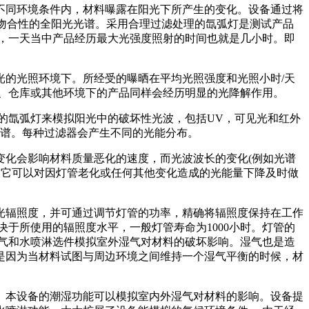
不同环境条件内，材料曝露在阳光下所产生的变化。设备通过将
大吻合性的全阳光光谱。采用合理过滤处理的氙弧灯是测试产品
，一天当中产品经历最大光强度照射的时间也就是几小时。即
光的光照环境下。所经受的曝晒在平均光照强度和光照小时/天
、仓库或其他环境下的产品同样会经历明显的光降解作用。
的氙弧灯来模拟阳光中的破坏性光波，包括UV，可见光和红外
光谱。每种过滤器会产生不同的光能分布。
变化会影响材料质量恶化的速度，而光波波长的变化(例如光谱
，它可以对因灯管老化或任何其他变化造成的光能量下降及时做
光辐照度，并可通过调节灯管的功率，精确将辐照度保持在工作
于所使用的辐照度水平，一般灯管寿命为1000小时。灯管的
气和水喷淋选件模拟室外湿气对材料的破坏影响。湿气也是造
是因为当材料试图与周边环境之间维持一个湿气平衡的时候，材
。本设备的潮湿功能可以模拟室内外湿气对材料的影响。设备提