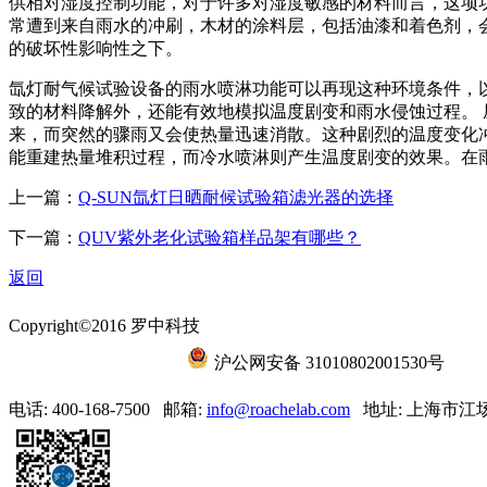
供相对湿度控制功能，对于许多对湿度敏感的材料而言，这项
常遭到来自雨水的冲刷，木材的涂料层，包括油漆和着色剂，
的破坏性影响性之下。
氙灯耐气候试验设备的雨水喷淋功能可以再现这种环境条件，
致的材料降解外，还能有效地模拟温度剧变和雨水侵蚀过程。
来，而突然的骤雨又会使热量迅速消散。这种剧烈的温度变化
能重建热量堆积过程，而冷水喷淋则产生温度剧变的效果。在
上一篇：
Q-SUN氙灯日晒耐候试验箱滤光器的选择
下一篇：
QUV紫外老化试验箱样品架有哪些？
返回
Copyright©2016 罗中科技
沪ICP备15056788号-6
沪公网安备 31010802001530号
电话: 400-168-7500
邮箱:
info@roachelab.com‍
地址: 上海市江场