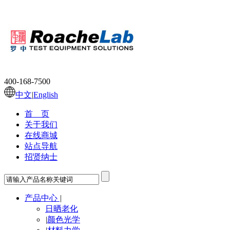
400-168-7500
中文
|
English
首 页
关于我们
在线商城
站点导航
招贤纳士
产品中心
|
日晒老化
|
颜色光学