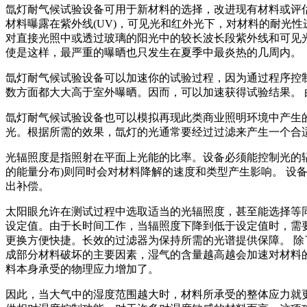
氙灯耐气候试验设备可用于新材料的选择，改进现有材料或评
材料曝露在紫外线(UV)，可见光和红外光下，对材料的耐光
对直接光照中或透过玻璃的阳光中的较长波长段紫外线和可见
使是这样，最严重的曝晒也只发生在夏季中最炎热的几周内。
氙灯耐气候试验设备可以加速你的试验过程，因为通过程序控制
数方面都大大高于室外曝晒。因而，可以加速获得试验结果。
氙灯耐气候试验设备也可以模拟再现此类商业照明环境中产生
光。根据所需的效果，氙灯的光通常要经过过滤来产生一个合
光辐照度是指照射在平面上光能的比率。设备必须能控制光的
的能量分布)则同时会对材料降解的速度和类型产生影响。 
出补偿。
太阳眼允许在测试过程中选取适当的光辐照度，甚至能选择等
设定值。由于长时间工作，当辐照度下降到低于设定值时，需要
更换方便快捷。长效的过滤器为保持所需的光谱提供保障。 
成部分材料破坏的主要因素，湿气的含量越高越会加速对材料
料本身承受的物理应力增加了。
因此，当大气中的湿度范围越大时，材料所承受的整体应力就