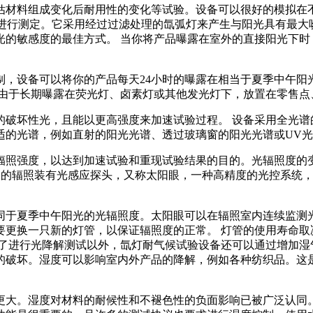
估材料组成变化后耐用性的变化等试验。设备可以很好的模拟在
性进行测定。它采用经过过滤处理的氙弧灯来产生与阳光具有最
光的敏感度的最佳方式。 当你将产品曝露在室外的直接阳光下时
，设备可以将你的产品每天24小时的曝露在相当于夏季中午阳
 由于长期曝露在荧光灯、卤素灯或其他发光灯下，放置在零售点
的破坏性光，且能以更高强度来加速试验过程。 设备采用全光谱
适的光谱，例如直射的阳光光谱、透过玻璃窗的阳光光谱或UV
辐照强度，以达到加速试验和重现试验结果的目的。光辐照度的
设备的辐照装有光感应探头，又称太阳眼，一种高精度的光控系统
同于夏季中午阳光的光辐照度。太阳眼可以在辐照室内连续监测
更换一只新的灯管，以保证辐照度的正常。 灯管的使用寿命取决
除了进行光降解测试以外，氙灯耐气候试验设备还可以通过增加湿
的破坏。湿度可以影响室内外产品的降解，例如各种纺织品。这
更大。湿度对材料的耐候性和不褪色性的负面影响已被广泛认同